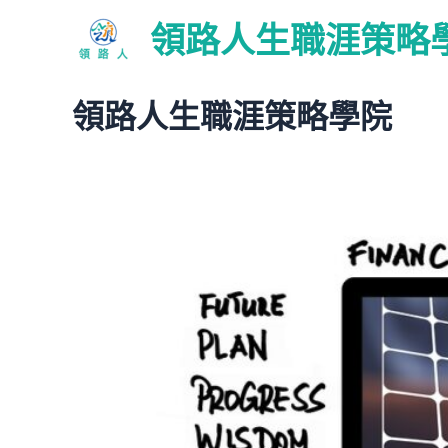
跳
領路人生職涯策略
至
主
要
領路人生職涯策略學院
內
容